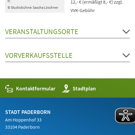
f!
12,- € (ermäßigt 8,- €) zzgl.
© Studiobühne: Sascha Löschner
VVK-Gebühr
VERANSTALTUNGSORTE
VORVERKAUFSSTELLE
Kontaktformular
(Öffnet
Stadtplan
in
einem
neuen
Tab)
STADT PADERBORN
Am Hoppenhof 33
33104 Paderborn