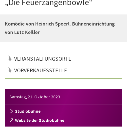
„Die Feuerzangenbowle“
Komödie von Heinrich Spoerl. Bühneneinrichtung
von Lutz Keßler
VERANSTALTUNGSORTE
VORVERKAUFSSTELLE
Veranstaltungsinformationen
Samstag, 21. Oktober 2023
Studiobühne
(Öffnet
Website der Studiobühne
in