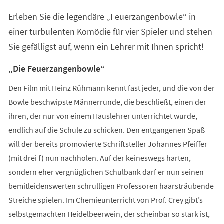
einem
Erleben Sie die legendäre „Feuerzangenbowle“ in
neuen
Tab)
einer turbulenten Komödie für vier Spieler und stehen
Sie gefälligst auf, wenn ein Lehrer mit Ihnen spricht!
„Die Feuerzangenbowle“
Den Film mit Heinz Rühmann kennt fast jeder, und die von der
Bowle beschwipste Männerrunde, die beschließt, einen der
ihren, der nur von einem Hauslehrer unterrichtet wurde,
endlich auf die Schule zu schicken. Den entgangenen Spaß
will der bereits promovierte Schriftsteller Johannes Pfeiffer
(mit drei f) nun nachholen. Auf der keineswegs harten,
sondern eher vergnüglichen Schulbank darf er nun seinen
bemitleidenswerten schrulligen Professoren haarsträubende
Streiche spielen. Im Chemieunterricht von Prof. Crey gibt’s
selbstgemachten Heidelbeerwein, der scheinbar so stark ist,