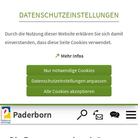
Inhalt anspringen
DATENSCHUTZEINSTELLUNGEN
Durch die Nutzung dieser Website erklären Sie sich damit
einverstanden, dass diese Seite Cookies verwendet.
(Öffnet
Mehr Infos
in
einem
Nur notwendige Cookies
neuen
Tab)
Datenschutzeinstellungen anpassen
Alle Cookies akzeptieren
Visuelle
Paderborn
Assistenzsoftware
öffnen.