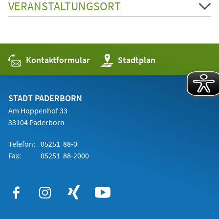
VERANSTALTUNGSORT
Kontaktformular
(Öffnet
Stadtplan
in
einem
neuen
Tab)
STADT PADERBORN
Am Hoppenhof 33
33104 Paderborn
Telefon:
05251 88-0
Fax:
05251 88-2000