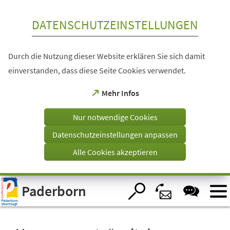
Inhalt anspringen
DATENSCHUTZEINSTELLUNGEN
Durch die Nutzung dieser Website erklären Sie sich damit
einverstanden, dass diese Seite Cookies verwendet.
(Öffnet
Mehr Infos
in
einem
Nur notwendige Cookies
neuen
Tab)
Datenschutzeinstellungen anpassen
Alle Cookies akzeptieren
Visuelle
Paderborn
Assistenzsoftware
öffnen.