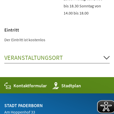
bis 18.30 Sonntag von
14.00 bis 18.00
Eintritt
Der Eintritt ist kostenlos
VERANSTALTUNGSORT
Kontaktformular
(Öffnet
Stadtplan
in
einem
neuen
Tab)
STADT PADERBORN
Am Hoppenhof 33