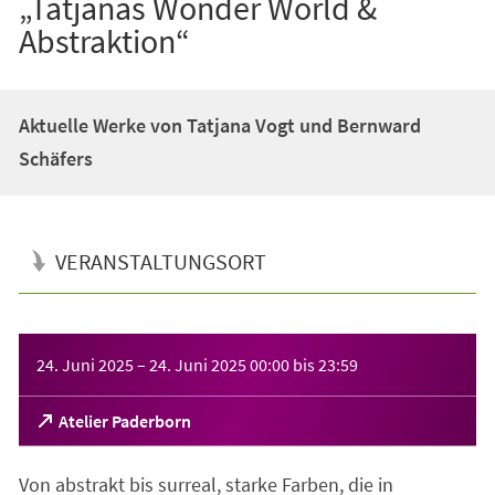
„Tatjanas Wonder World &
Abstraktion“
Aktuelle Werke von Tatjana Vogt und Bernward
Schäfers
VERANSTALTUNGSORT
Veranstaltungsinformationen
24. Juni 2025
–
24. Juni 2025
00:00
bis
23:59
(Öffnet
Atelier Paderborn
in
einem
Von abstrakt bis surreal, starke Farben, die in
neuen