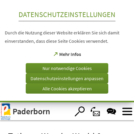
Inhalt anspringen
DATENSCHUTZEINSTELLUNGEN
Durch die Nutzung dieser Website erklären Sie sich damit
einverstanden, dass diese Seite Cookies verwendet.
(Öffnet
Mehr Infos
in
einem
Nur notwendige Cookies
neuen
Tab)
Datenschutzeinstellungen anpassen
Alle Cookies akzeptieren
Visuelle
Paderborn
Assistenzsoftware
öffnen.