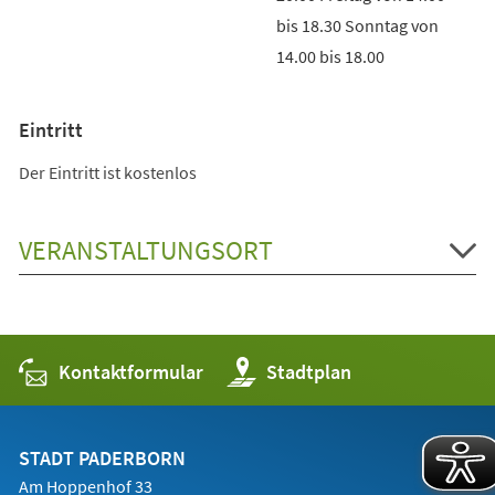
bis 18.30 Sonntag von
14.00 bis 18.00
Eintritt
Der Eintritt ist kostenlos
VERANSTALTUNGSORT
Kontaktformular
(Öffnet
Stadtplan
in
einem
neuen
Tab)
STADT PADERBORN
Am Hoppenhof 33