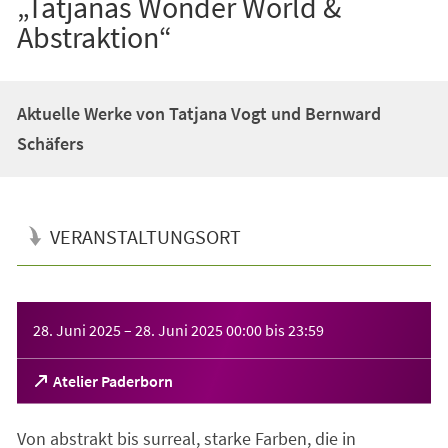
„Tatjanas Wonder World &
Abstraktion“
Aktuelle Werke von Tatjana Vogt und Bernward
Schäfers
VERANSTALTUNGSORT
Veranstaltungsinformationen
28. Juni 2025
–
28. Juni 2025
00:00
bis
23:59
(Öffnet
Atelier Paderborn
in
einem
Von abstrakt bis surreal, starke Farben, die in
neuen