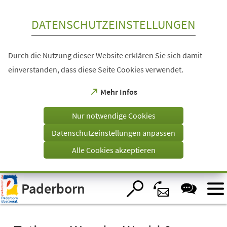
Inhalt anspringen
DATENSCHUTZEINSTELLUNGEN
Durch die Nutzung dieser Website erklären Sie sich damit
einverstanden, dass diese Seite Cookies verwendet.
(Öffnet
Mehr Infos
in
einem
Nur notwendige Cookies
neuen
Tab)
Datenschutzeinstellungen anpassen
Alle Cookies akzeptieren
Visuelle
Paderborn
Assistenzsoftware
öffnen.