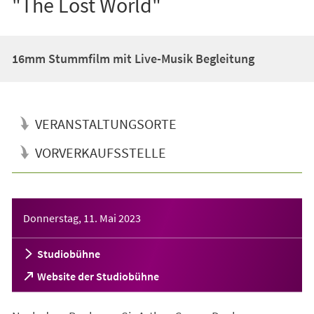
"The Lost World"
16mm Stummfilm mit Live-Musik Begleitung
VERANSTALTUNGSORTE
VORVERKAUFSSTELLE
Veranstaltungsinformationen
Donnerstag, 11. Mai 2023
Studiobühne
(Öffnet
Website der Studiobühne
in
einem