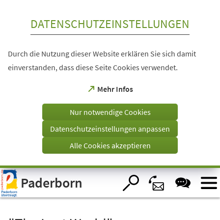
Inhalt anspringen
DATENSCHUTZEINSTELLUNGEN
Durch die Nutzung dieser Website erklären Sie sich damit
einverstanden, dass diese Seite Cookies verwendet.
(Öffnet
Mehr Infos
in
einem
Nur notwendige Cookies
neuen
Tab)
Datenschutzeinstellungen anpassen
Alle Cookies akzeptieren
Visuelle
Paderborn
Assistenzsoftware
öffnen.