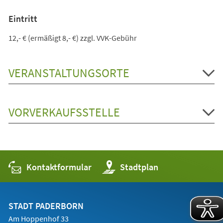
Eintritt
12,- € (ermäßigt 8,- €) zzgl. VVK-Gebühr
VERANSTALTUNGSORTE
VORVERKAUFSSTELLE
Kontaktformular
(Öffnet
Stadtplan
in
einem
neuen
Tab)
STADT PADERBORN
Am Hoppenhof 33