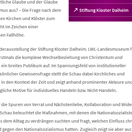
stliche Glaube und der Glaube
smus aus? – Die Frage nach dem
(Öffnet
Stiftung Kloster Dalheim
in
chen Kirchen und Klöster zum
einem
ht im Zeichen einer
neuen
Tab)
hen Fallhöhe.
derausstellung der Stiftung Kloster Dalheim. LWL-Landesmuseum f
 erstmals die komplexe Wechselbeziehung von Christentum und
 ein breites Publikum auf. Im Spannungsfeld von institutioneller
önlicher Gewissensfrage stellt die Schau dabei kirchliches und
n in den Kontext der Zeit und zeigt anhand prominenter Akteure un
liche Motive für individuelles Handeln bzw. Nicht-Handeln.
 die Spuren von Verrat und Nächstenliebe, Kollaboration und Wide
 Schau beleuchtet die Maßnahmen, mit denen die Nationalsozialist
s dem Alltag zu verdrängen suchten und fragt, welchen Einfluss chr
gegen den Nationalsozialismus hatten. Zugleich zeigt sie aber auc