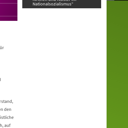
Nationalsozialismus“
ür
d
rstand,
en den
istliche
h, auf