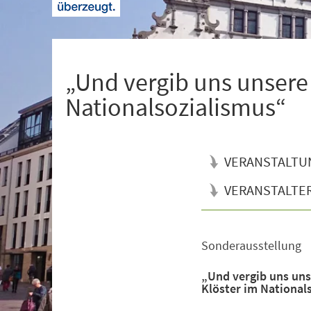
+
1
„Und vergib uns unsere
Nationalsozialismus“
VERANSTALTU
VERANSTALTE
Sonderausstellung
Veranstaltungsinformationen
„Und vergib uns uns
Klöster im National