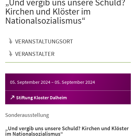
„Und vergib uns unsere Schuld?
Kirchen und Klöster im
Nationalsozialismus“
VERANSTALTUNGSORT
VERANSTALTER
Veranstaltungsinformationen
05. September 2024
–
05. September 2024
(Öffnet
Stiftung Kloster Dalheim
in
einem
Sonderausstellung
neuen
Tab)
„Und vergib uns unsere Schuld? Kirchen und Klöster
im Nationalsozialismus“