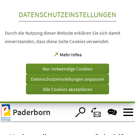
Inhalt anspringen
DATENSCHUTZEINSTELLUNGEN
Durch die Nutzung dieser Website erklären Sie sich damit
einverstanden, dass diese Seite Cookies verwendet.
(Öffnet
Mehr Infos
in
einem
Nur notwendige Cookies
neuen
Tab)
Datenschutzeinstellungen anpassen
Alle Cookies akzeptieren
Visuelle
Paderborn
Assistenzsoftware
öffnen.