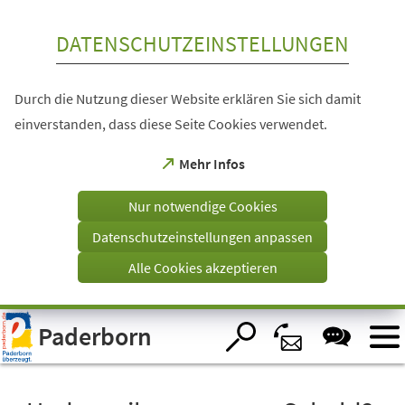
Inhalt anspringen
DATENSCHUTZEINSTELLUNGEN
Durch die Nutzung dieser Website erklären Sie sich damit
einverstanden, dass diese Seite Cookies verwendet.
(Öffnet
Mehr Infos
in
einem
Nur notwendige Cookies
neuen
Tab)
Datenschutzeinstellungen anpassen
Alle Cookies akzeptieren
Visuelle
Paderborn
Assistenzsoftware
öffnen.