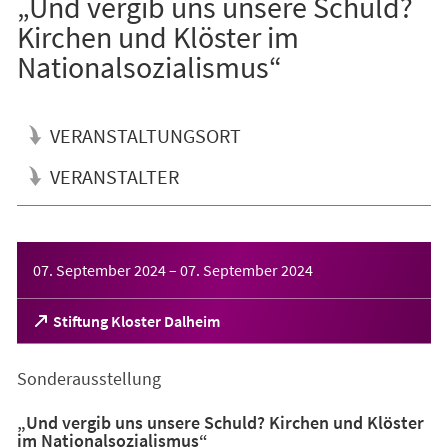
„Und vergib uns unsere Schuld?
Kirchen und Klöster im
Nationalsozialismus“
VERANSTALTUNGSORT
VERANSTALTER
Veranstaltungsinformationen
07. September 2024
–
07. September 2024
(Öffnet
Stiftung Kloster Dalheim
in
einem
Sonderausstellung
neuen
Tab)
„Und vergib uns unsere Schuld? Kirchen und Klöster
im Nationalsozialismus“