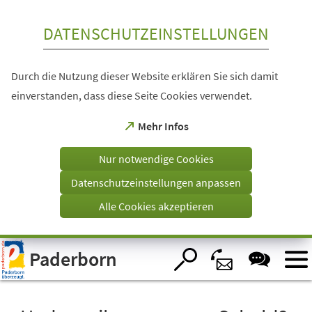
Inhalt anspringen
DATENSCHUTZEINSTELLUNGEN
Durch die Nutzung dieser Website erklären Sie sich damit
einverstanden, dass diese Seite Cookies verwendet.
(Öffnet
Mehr Infos
in
einem
Nur notwendige Cookies
neuen
Tab)
Datenschutzeinstellungen anpassen
Alle Cookies akzeptieren
Visuelle
Paderborn
Assistenzsoftware
öffnen.