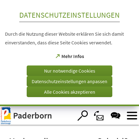
Inhalt anspringen
DATENSCHUTZEINSTELLUNGEN
Durch die Nutzung dieser Website erklären Sie sich damit
einverstanden, dass diese Seite Cookies verwendet.
(Öffnet
Mehr Infos
in
einem
Nur notwendige Cookies
neuen
Tab)
Datenschutzeinstellungen anpassen
Alle Cookies akzeptieren
Visuelle
Paderborn
Assistenzsoftware
öffnen.