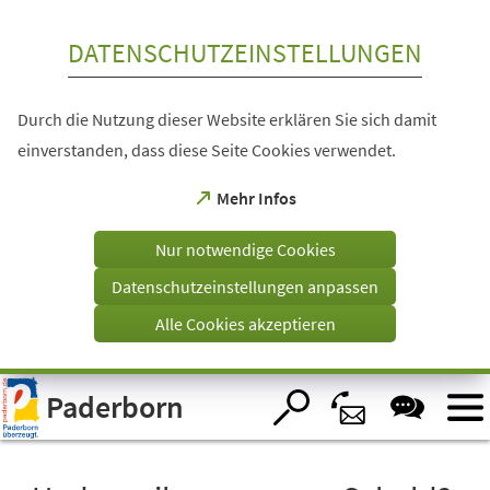
Inhalt anspringen
DATENSCHUTZEINSTELLUNGEN
Durch die Nutzung dieser Website erklären Sie sich damit
einverstanden, dass diese Seite Cookies verwendet.
(Öffnet
Mehr Infos
in
einem
Nur notwendige Cookies
neuen
Tab)
Datenschutzeinstellungen anpassen
Alle Cookies akzeptieren
Visuelle
Paderborn
Assistenzsoftware
öffnen.