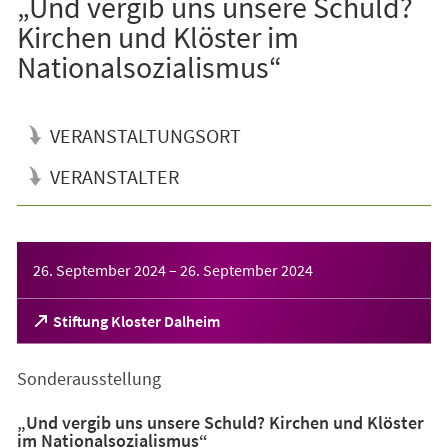
„Und vergib uns unsere Schuld?
Kirchen und Klöster im
Nationalsozialismus“
VERANSTALTUNGSORT
VERANSTALTER
Veranstaltungsinformationen
26. September 2024
–
26. September 2024
(Öffnet
Stiftung Kloster Dalheim
in
einem
Sonderausstellung
neuen
Tab)
„Und vergib uns unsere Schuld? Kirchen und Klöster
im Nationalsozialismus“