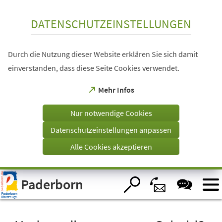
Inhalt anspringen
DATENSCHUTZEINSTELLUNGEN
Durch die Nutzung dieser Website erklären Sie sich damit
einverstanden, dass diese Seite Cookies verwendet.
(Öffnet
Mehr Infos
in
einem
Nur notwendige Cookies
neuen
Tab)
Datenschutzeinstellungen anpassen
Alle Cookies akzeptieren
Visuelle
Paderborn
Assistenzsoftware
öffnen.