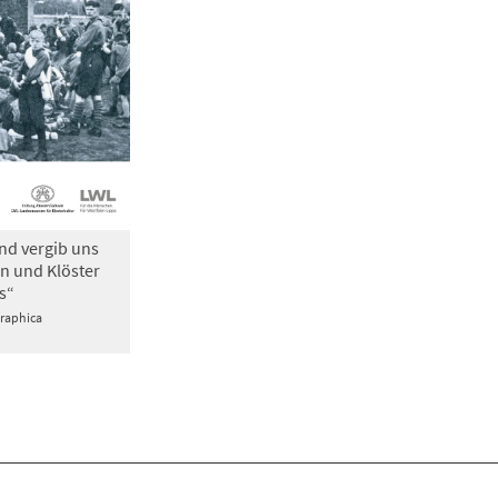
nd vergib uns
n und Klöster
s“
Graphica