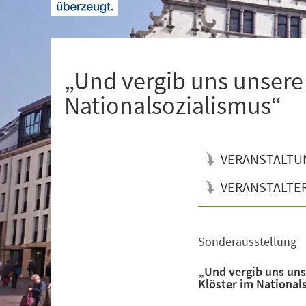
+
1
„Und vergib uns unsere
Nationalsozialismus“
VERANSTALTU
VERANSTALTE
Sonderausstellung
Veranstaltungsinformationen
„Und vergib uns uns
Klöster im National