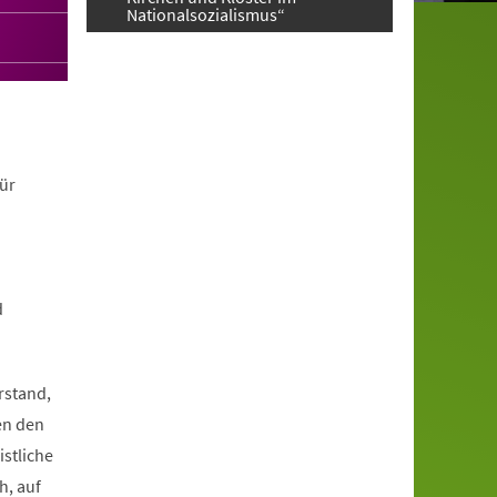
Nationalsozialismus“
ür
d
rstand,
en den
istliche
h, auf