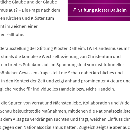
stliche Glaube und der Glaube
smus aus? – Die Frage nach dem
(Öffnet
Stiftung Kloster Dalheim
in
chen Kirchen und Klöster zum
einem
ht im Zeichen einer
neuen
Tab)
hen Fallhöhe.
derausstellung der Stiftung Kloster Dalheim. LWL-Landesmuseum f
 erstmals die komplexe Wechselbeziehung von Christentum und
 ein breites Publikum auf. Im Spannungsfeld von institutioneller
önlicher Gewissensfrage stellt die Schau dabei kirchliches und
n in den Kontext der Zeit und zeigt anhand prominenter Akteure un
liche Motive für individuelles Handeln bzw. Nicht-Handeln.
 die Spuren von Verrat und Nächstenliebe, Kollaboration und Wide
 Schau beleuchtet die Maßnahmen, mit denen die Nationalsozialist
s dem Alltag zu verdrängen suchten und fragt, welchen Einfluss chr
gegen den Nationalsozialismus hatten. Zugleich zeigt sie aber auc