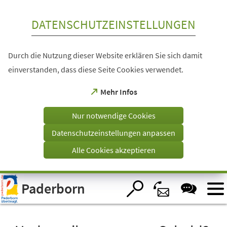
Inhalt anspringen
DATENSCHUTZEINSTELLUNGEN
Durch die Nutzung dieser Website erklären Sie sich damit
einverstanden, dass diese Seite Cookies verwendet.
(Öffnet
Mehr Infos
in
einem
Nur notwendige Cookies
neuen
Tab)
Datenschutzeinstellungen anpassen
Alle Cookies akzeptieren
Visuelle
Paderborn
Assistenzsoftware
öffnen.