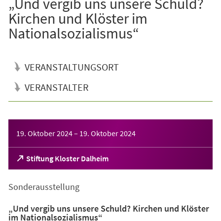
„Und vergib uns unsere Schuld?
Kirchen und Klöster im
Nationalsozialismus“
VERANSTALTUNGSORT
VERANSTALTER
Veranstaltungsinformationen
19. Oktober 2024
–
19. Oktober 2024
(Öffnet
Stiftung Kloster Dalheim
in
einem
Sonderausstellung
neuen
Tab)
„Und vergib uns unsere Schuld? Kirchen und Klöster
im Nationalsozialismus“