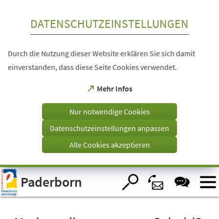
Inhalt anspringen
DATENSCHUTZEINSTELLUNGEN
Durch die Nutzung dieser Website erklären Sie sich damit
einverstanden, dass diese Seite Cookies verwendet.
(Öffnet
Mehr Infos
in
einem
Nur notwendige Cookies
neuen
Tab)
Datenschutzeinstellungen anpassen
Alle Cookies akzeptieren
Visuelle
Paderborn
Assistenzsoftware
öffnen.