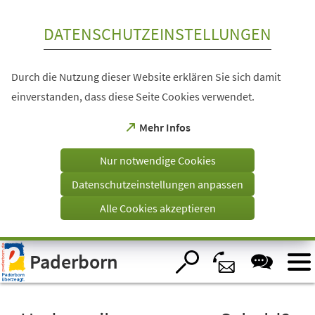
Inhalt anspringen
DATENSCHUTZEINSTELLUNGEN
Durch die Nutzung dieser Website erklären Sie sich damit
einverstanden, dass diese Seite Cookies verwendet.
(Öffnet
Mehr Infos
in
einem
Nur notwendige Cookies
neuen
Tab)
Datenschutzeinstellungen anpassen
Alle Cookies akzeptieren
Visuelle
Paderborn
Assistenzsoftware
öffnen.