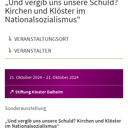
„Und vergib uns unsere Schuld?
Kirchen und Klöster im
Nationalsozialismus“
VERANSTALTUNGSORT
VERANSTALTER
Veranstaltungsinformationen
21. Oktober 2024
–
21. Oktober 2024
(Öffnet
Stiftung Kloster Dalheim
in
einem
Sonderausstellung
neuen
Tab)
„Und vergib uns unsere Schuld? Kirchen und Klöster
im Nationalsozialismus“