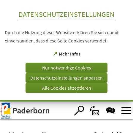
Inhalt anspringen
DATENSCHUTZEINSTELLUNGEN
Durch die Nutzung dieser Website erklären Sie sich damit
einverstanden, dass diese Seite Cookies verwendet.
(Öffnet
Mehr Infos
in
einem
Nur notwendige Cookies
neuen
Tab)
Datenschutzeinstellungen anpassen
Alle Cookies akzeptieren
Visuelle
Paderborn
Assistenzsoftware
öffnen.