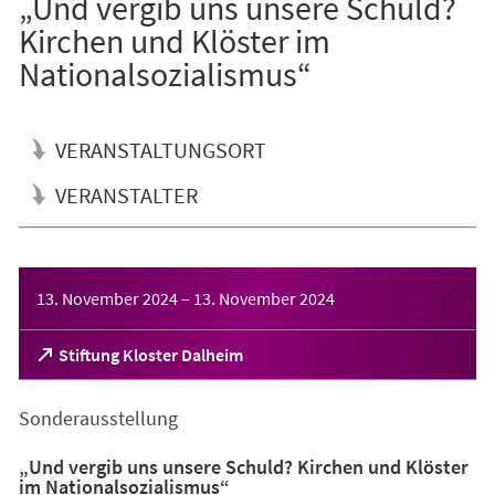
„Und vergib uns unsere Schuld?
Kirchen und Klöster im
Nationalsozialismus“
VERANSTALTUNGSORT
VERANSTALTER
Veranstaltungsinformationen
13. November 2024
–
13. November 2024
(Öffnet
Stiftung Kloster Dalheim
in
einem
Sonderausstellung
neuen
Tab)
„Und vergib uns unsere Schuld? Kirchen und Klöster
im Nationalsozialismus“