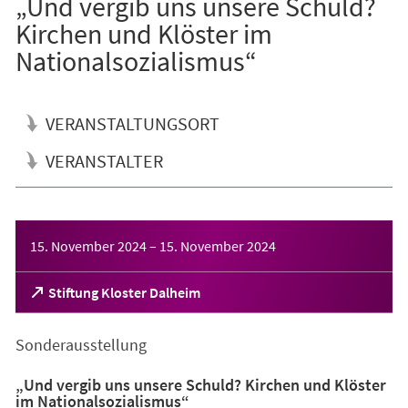
„Und vergib uns unsere Schuld?
Kirchen und Klöster im
Nationalsozialismus“
VERANSTALTUNGSORT
VERANSTALTER
Veranstaltungsinformationen
15. November 2024
–
15. November 2024
(Öffnet
Stiftung Kloster Dalheim
in
einem
Sonderausstellung
neuen
Tab)
„Und vergib uns unsere Schuld? Kirchen und Klöster
im Nationalsozialismus“