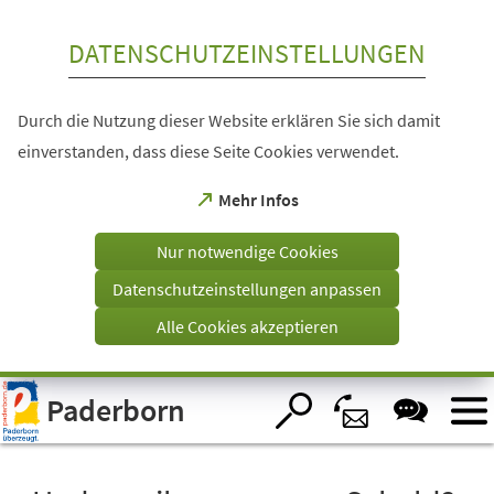
Inhalt anspringen
DATENSCHUTZEINSTELLUNGEN
Durch die Nutzung dieser Website erklären Sie sich damit
einverstanden, dass diese Seite Cookies verwendet.
(Öffnet
Mehr Infos
in
einem
Nur notwendige Cookies
neuen
Tab)
Datenschutzeinstellungen anpassen
Alle Cookies akzeptieren
Visuelle
Paderborn
Assistenzsoftware
öffnen.