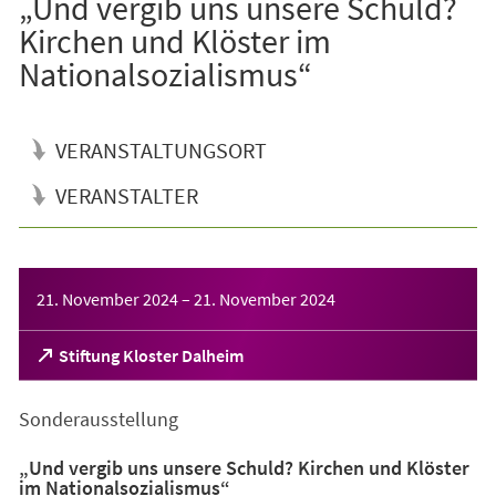
„Und vergib uns unsere Schuld?
Kirchen und Klöster im
Nationalsozialismus“
VERANSTALTUNGSORT
VERANSTALTER
Veranstaltungsinformationen
21. November 2024
–
21. November 2024
(Öffnet
Stiftung Kloster Dalheim
in
einem
Sonderausstellung
neuen
Tab)
„Und vergib uns unsere Schuld? Kirchen und Klöster
im Nationalsozialismus“