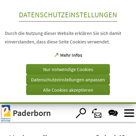
Inhalt anspringen
DATENSCHUTZEINSTELLUNGEN
Durch die Nutzung dieser Website erklären Sie sich damit
einverstanden, dass diese Seite Cookies verwendet.
(Öffnet
Mehr Infos
in
einem
Nur notwendige Cookies
neuen
Tab)
Datenschutzeinstellungen anpassen
Alle Cookies akzeptieren
Visuelle
Paderborn
Assistenzsoftware
öffnen.