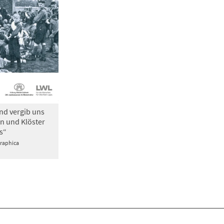
nd vergib uns
n und Klöster
s“
Graphica