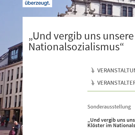
+
1
„Und vergib uns unsere
Nationalsozialismus“
VERANSTALTU
VERANSTALTE
Sonderausstellung
Veranstaltungsinformationen
„Und vergib uns uns
Klöster im National