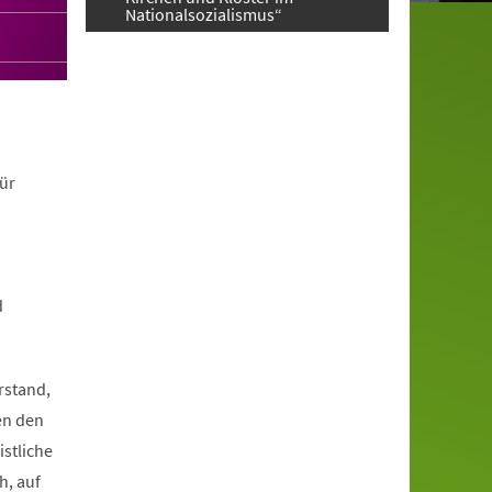
Nationalsozialismus“
ür
d
rstand,
en den
istliche
h, auf