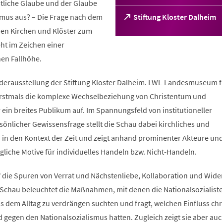
stliche Glaube und der Glaube
smus aus? – Die Frage nach dem
(Öffnet
Stiftung Kloster Dalheim
in
chen Kirchen und Klöster zum
einem
ht im Zeichen einer
neuen
Tab)
hen Fallhöhe.
derausstellung der Stiftung Kloster Dalheim. LWL-Landesmuseum f
 erstmals die komplexe Wechselbeziehung von Christentum und
 ein breites Publikum auf. Im Spannungsfeld von institutioneller
önlicher Gewissensfrage stellt die Schau dabei kirchliches und
n in den Kontext der Zeit und zeigt anhand prominenter Akteure un
liche Motive für individuelles Handeln bzw. Nicht-Handeln.
 die Spuren von Verrat und Nächstenliebe, Kollaboration und Wide
 Schau beleuchtet die Maßnahmen, mit denen die Nationalsozialist
s dem Alltag zu verdrängen suchten und fragt, welchen Einfluss chr
gegen den Nationalsozialismus hatten. Zugleich zeigt sie aber auc