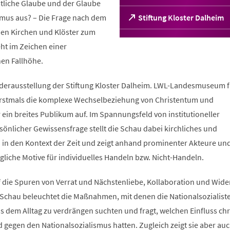
stliche Glaube und der Glaube
smus aus? – Die Frage nach dem
(Öffnet
Stiftung Kloster Dalheim
in
chen Kirchen und Klöster zum
einem
ht im Zeichen einer
neuen
Tab)
hen Fallhöhe.
derausstellung der Stiftung Kloster Dalheim. LWL-Landesmuseum f
 erstmals die komplexe Wechselbeziehung von Christentum und
 ein breites Publikum auf. Im Spannungsfeld von institutioneller
önlicher Gewissensfrage stellt die Schau dabei kirchliches und
n in den Kontext der Zeit und zeigt anhand prominenter Akteure un
liche Motive für individuelles Handeln bzw. Nicht-Handeln.
 die Spuren von Verrat und Nächstenliebe, Kollaboration und Wide
 Schau beleuchtet die Maßnahmen, mit denen die Nationalsozialist
s dem Alltag zu verdrängen suchten und fragt, welchen Einfluss chr
gegen den Nationalsozialismus hatten. Zugleich zeigt sie aber auc