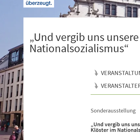
+
1
„Und vergib uns unsere
Nationalsozialismus“
VERANSTALTU
VERANSTALTE
Sonderausstellung
Veranstaltungsinformationen
„Und vergib uns uns
Klöster im National