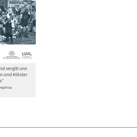
nd vergib uns
n und Klöster
s“
Graphica