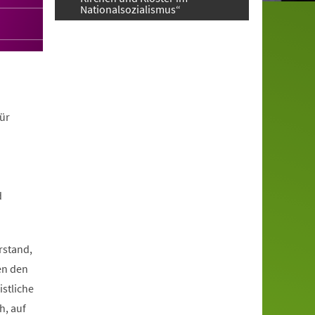
Nationalsozialismus“
ür
d
rstand,
en den
istliche
h, auf