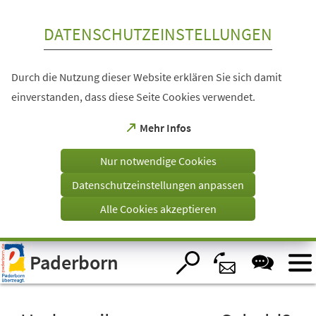
Inhalt anspringen
DATENSCHUTZEINSTELLUNGEN
Durch die Nutzung dieser Website erklären Sie sich damit
einverstanden, dass diese Seite Cookies verwendet.
(Öffnet
Mehr Infos
in
einem
Nur notwendige Cookies
neuen
Tab)
Datenschutzeinstellungen anpassen
Alle Cookies akzeptieren
Visuelle
Paderborn
Assistenzsoftware
öffnen.