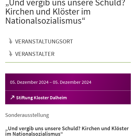
„Und vergib uns unsere Schuld?
Kirchen und Klöster im
Nationalsozialismus“
VERANSTALTUNGSORT
VERANSTALTER
Veranstaltungsinformationen
05. Dezember 2024
–
05. Dezember 2024
(Öffnet
Stiftung Kloster Dalheim
in
einem
Sonderausstellung
neuen
Tab)
„Und vergib uns unsere Schuld? Kirchen und Klöster
im Nationalsozialismus“