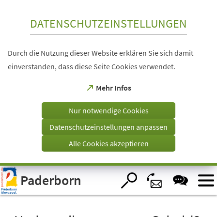
Inhalt anspringen
DATENSCHUTZEINSTELLUNGEN
Durch die Nutzung dieser Website erklären Sie sich damit
einverstanden, dass diese Seite Cookies verwendet.
(Öffnet
Mehr Infos
in
einem
Nur notwendige Cookies
neuen
Tab)
Datenschutzeinstellungen anpassen
Alle Cookies akzeptieren
Visuelle
Paderborn
Assistenzsoftware
öffnen.