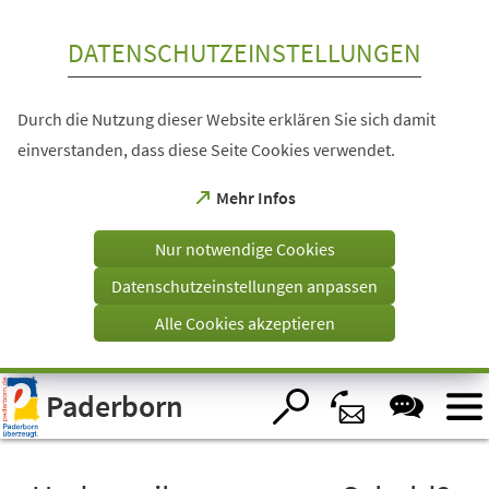
Inhalt anspringen
DATENSCHUTZEINSTELLUNGEN
Durch die Nutzung dieser Website erklären Sie sich damit
einverstanden, dass diese Seite Cookies verwendet.
(Öffnet
Mehr Infos
in
einem
Nur notwendige Cookies
neuen
Tab)
Datenschutzeinstellungen anpassen
Alle Cookies akzeptieren
Visuelle
Paderborn
Assistenzsoftware
öffnen.