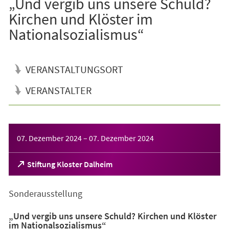
„Und vergib uns unsere Schuld?
Kirchen und Klöster im
Nationalsozialismus“
VERANSTALTUNGSORT
VERANSTALTER
Veranstaltungsinformationen
07. Dezember 2024
–
07. Dezember 2024
(Öffnet
Stiftung Kloster Dalheim
in
einem
Sonderausstellung
neuen
Tab)
„Und vergib uns unsere Schuld? Kirchen und Klöster
im Nationalsozialismus“