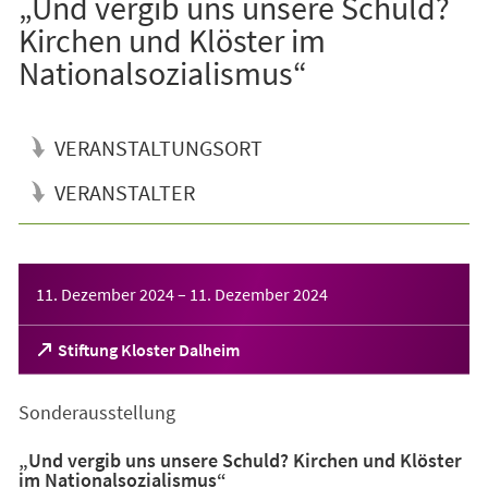
„Und vergib uns unsere Schuld?
Kirchen und Klöster im
Nationalsozialismus“
VERANSTALTUNGSORT
VERANSTALTER
Veranstaltungsinformationen
11. Dezember 2024
–
11. Dezember 2024
(Öffnet
Stiftung Kloster Dalheim
in
einem
Sonderausstellung
neuen
Tab)
„Und vergib uns unsere Schuld? Kirchen und Klöster
im Nationalsozialismus“