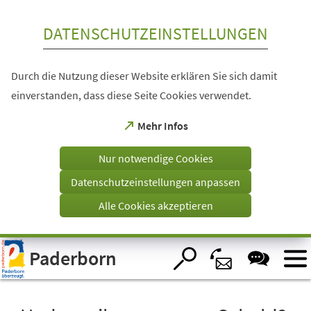
Inhalt anspringen
DATENSCHUTZEINSTELLUNGEN
Durch die Nutzung dieser Website erklären Sie sich damit
einverstanden, dass diese Seite Cookies verwendet.
(Öffnet
Mehr Infos
in
einem
Nur notwendige Cookies
neuen
Tab)
Datenschutzeinstellungen anpassen
Alle Cookies akzeptieren
Visuelle
Paderborn
Assistenzsoftware
öffnen.