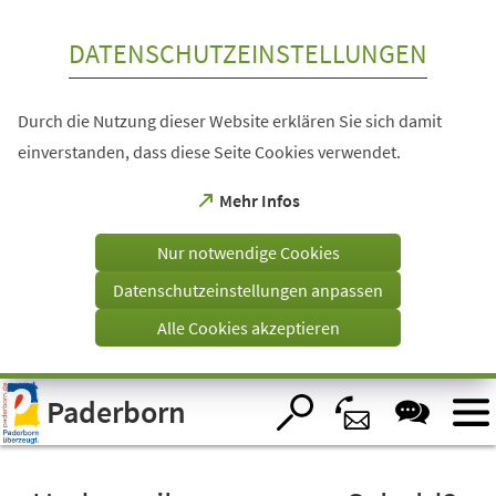
Inhalt anspringen
DATENSCHUTZEINSTELLUNGEN
Durch die Nutzung dieser Website erklären Sie sich damit
einverstanden, dass diese Seite Cookies verwendet.
(Öffnet
Mehr Infos
in
einem
Nur notwendige Cookies
neuen
Tab)
Datenschutzeinstellungen anpassen
Alle Cookies akzeptieren
Visuelle
Paderborn
Assistenzsoftware
öffnen.