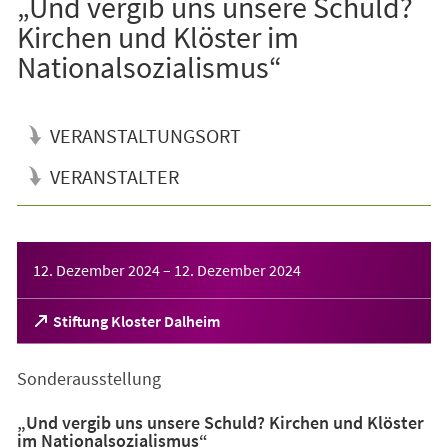
„Und vergib uns unsere Schuld?
Kirchen und Klöster im
Nationalsozialismus“
VERANSTALTUNGSORT
VERANSTALTER
Veranstaltungsinformationen
12. Dezember 2024
–
12. Dezember 2024
(Öffnet
Stiftung Kloster Dalheim
in
einem
Sonderausstellung
neuen
Tab)
„Und vergib uns unsere Schuld? Kirchen und Klöster
im Nationalsozialismus“