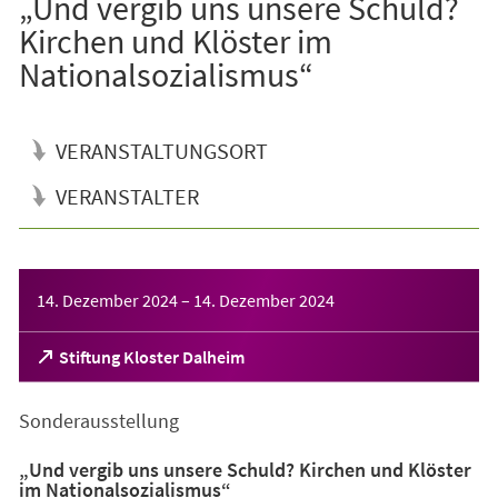
„Und vergib uns unsere Schuld?
Kirchen und Klöster im
Nationalsozialismus“
VERANSTALTUNGSORT
VERANSTALTER
Veranstaltungsinformationen
14. Dezember 2024
–
14. Dezember 2024
(Öffnet
Stiftung Kloster Dalheim
in
einem
Sonderausstellung
neuen
Tab)
„Und vergib uns unsere Schuld? Kirchen und Klöster
im Nationalsozialismus“