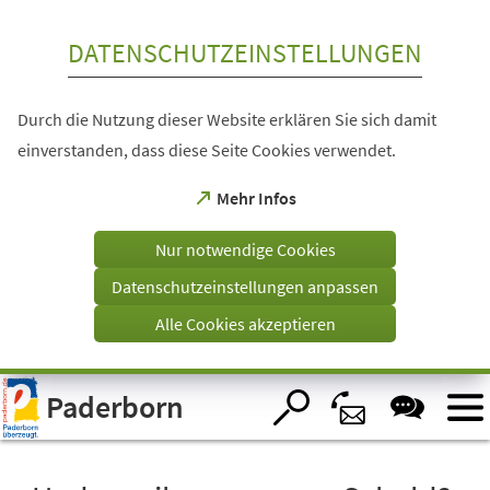
Inhalt anspringen
DATENSCHUTZEINSTELLUNGEN
Durch die Nutzung dieser Website erklären Sie sich damit
einverstanden, dass diese Seite Cookies verwendet.
(Öffnet
Mehr Infos
in
einem
Nur notwendige Cookies
neuen
Tab)
Datenschutzeinstellungen anpassen
Alle Cookies akzeptieren
Visuelle
Paderborn
Assistenzsoftware
öffnen.