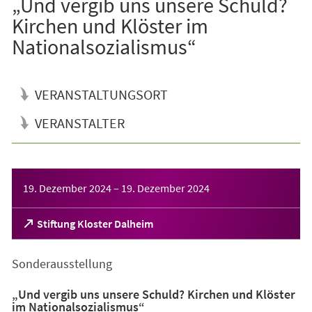
„Und vergib uns unsere Schuld?
Kirchen und Klöster im
Nationalsozialismus“
VERANSTALTUNGSORT
VERANSTALTER
Veranstaltungsinformationen
19. Dezember 2024
–
19. Dezember 2024
(Öffnet
Stiftung Kloster Dalheim
in
einem
Sonderausstellung
neuen
Tab)
„Und vergib uns unsere Schuld? Kirchen und Klöster
im Nationalsozialismus“