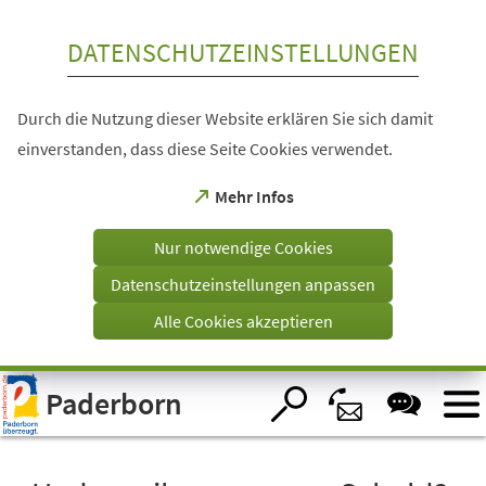
Inhalt anspringen
DATENSCHUTZEINSTELLUNGEN
Durch die Nutzung dieser Website erklären Sie sich damit
einverstanden, dass diese Seite Cookies verwendet.
(Öffnet
Mehr Infos
in
einem
Nur notwendige Cookies
neuen
Tab)
Datenschutzeinstellungen anpassen
Alle Cookies akzeptieren
Visuelle
Paderborn
Assistenzsoftware
öffnen.