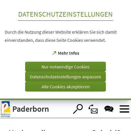
Inhalt anspringen
DATENSCHUTZEINSTELLUNGEN
Durch die Nutzung dieser Website erklären Sie sich damit
einverstanden, dass diese Seite Cookies verwendet.
(Öffnet
Mehr Infos
in
einem
Nur notwendige Cookies
neuen
Tab)
Datenschutzeinstellungen anpassen
Alle Cookies akzeptieren
Visuelle
Paderborn
Assistenzsoftware
öffnen.