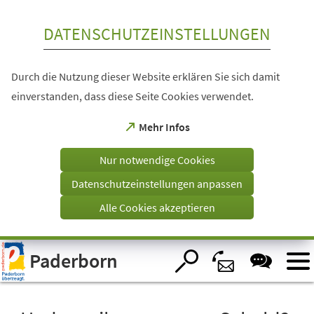
Inhalt anspringen
DATENSCHUTZEINSTELLUNGEN
Durch die Nutzung dieser Website erklären Sie sich damit
einverstanden, dass diese Seite Cookies verwendet.
(Öffnet
Mehr Infos
in
einem
Nur notwendige Cookies
neuen
Tab)
Datenschutzeinstellungen anpassen
Alle Cookies akzeptieren
Visuelle
Paderborn
Assistenzsoftware
öffnen.