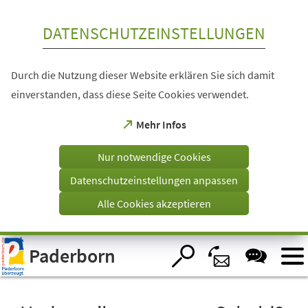
Inhalt anspringen
DATENSCHUTZEINSTELLUNGEN
Durch die Nutzung dieser Website erklären Sie sich damit
einverstanden, dass diese Seite Cookies verwendet.
(Öffnet
Mehr Infos
in
einem
Nur notwendige Cookies
neuen
Tab)
Datenschutzeinstellungen anpassen
Alle Cookies akzeptieren
Visuelle
Paderborn
Assistenzsoftware
öffnen.