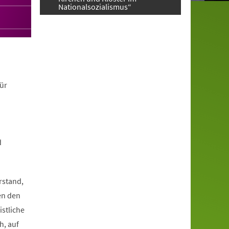
Nationalsozialismus“
ür
d
rstand,
en den
istliche
h, auf