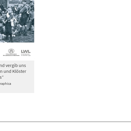
nd vergib uns
n und Klöster
s“
Graphica