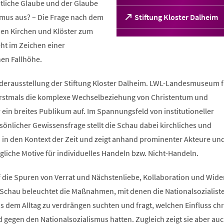
stliche Glaube und der Glaube
smus aus? – Die Frage nach dem
(Öffnet
Stiftung Kloster Dalheim
in
chen Kirchen und Klöster zum
einem
ht im Zeichen einer
neuen
Tab)
hen Fallhöhe.
derausstellung der Stiftung Kloster Dalheim. LWL-Landesmuseum f
 erstmals die komplexe Wechselbeziehung von Christentum und
 ein breites Publikum auf. Im Spannungsfeld von institutioneller
önlicher Gewissensfrage stellt die Schau dabei kirchliches und
n in den Kontext der Zeit und zeigt anhand prominenter Akteure un
liche Motive für individuelles Handeln bzw. Nicht-Handeln.
 die Spuren von Verrat und Nächstenliebe, Kollaboration und Wide
 Schau beleuchtet die Maßnahmen, mit denen die Nationalsozialist
s dem Alltag zu verdrängen suchten und fragt, welchen Einfluss chr
gegen den Nationalsozialismus hatten. Zugleich zeigt sie aber auc