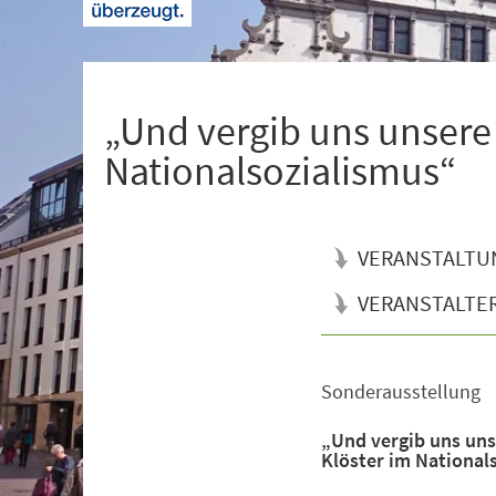
+
1
„Und vergib uns unsere
Nationalsozialismus“
VERANSTALTU
VERANSTALTE
Sonderausstellung
Veranstaltungsinformationen
„Und vergib uns uns
Klöster im National