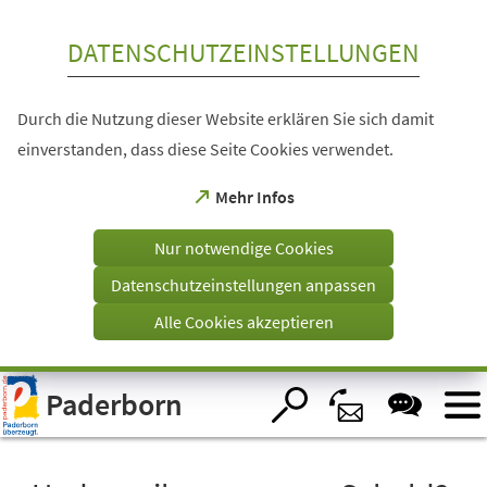
Inhalt anspringen
DATENSCHUTZEINSTELLUNGEN
Durch die Nutzung dieser Website erklären Sie sich damit
einverstanden, dass diese Seite Cookies verwendet.
(Öffnet
Mehr Infos
in
einem
Nur notwendige Cookies
neuen
Tab)
Datenschutzeinstellungen anpassen
Alle Cookies akzeptieren
Visuelle
Paderborn
Assistenzsoftware
öffnen.