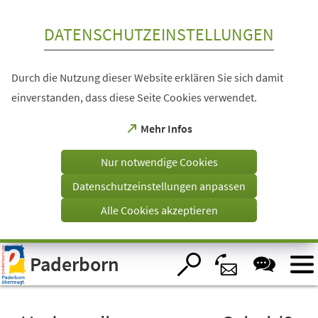
Inhalt anspringen
DATENSCHUTZEINSTELLUNGEN
Durch die Nutzung dieser Website erklären Sie sich damit
einverstanden, dass diese Seite Cookies verwendet.
(Öffnet
Mehr Infos
in
einem
Nur notwendige Cookies
neuen
Tab)
Datenschutzeinstellungen anpassen
Alle Cookies akzeptieren
Visuelle
Paderborn
Assistenzsoftware
öffnen.