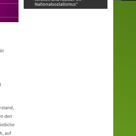
Nationalsozialismus“
ür
d
rstand,
en den
istliche
h, auf