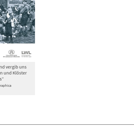
nd vergib uns
n und Klöster
s“
Graphica