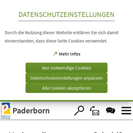
Inhalt anspringen
DATENSCHUTZEINSTELLUNGEN
Durch die Nutzung dieser Website erklären Sie sich damit
einverstanden, dass diese Seite Cookies verwendet.
(Öffnet
Mehr Infos
in
einem
Nur notwendige Cookies
neuen
Tab)
Datenschutzeinstellungen anpassen
Alle Cookies akzeptieren
Visuelle
Paderborn
Assistenzsoftware
öffnen.