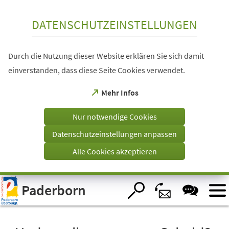
Inhalt anspringen
DATENSCHUTZEINSTELLUNGEN
Durch die Nutzung dieser Website erklären Sie sich damit
einverstanden, dass diese Seite Cookies verwendet.
(Öffnet
Mehr Infos
in
einem
Nur notwendige Cookies
neuen
Tab)
Datenschutzeinstellungen anpassen
Alle Cookies akzeptieren
Visuelle
Paderborn
Assistenzsoftware
öffnen.