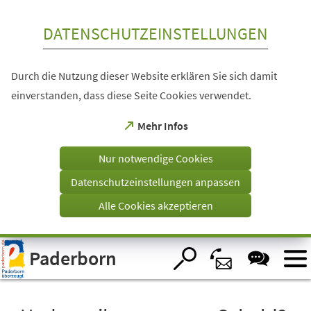
Inhalt anspringen
DATENSCHUTZEINSTELLUNGEN
Durch die Nutzung dieser Website erklären Sie sich damit
einverstanden, dass diese Seite Cookies verwendet.
(Öffnet
Mehr Infos
in
einem
Nur notwendige Cookies
neuen
Tab)
Datenschutzeinstellungen anpassen
Alle Cookies akzeptieren
Visuelle
Paderborn
Assistenzsoftware
öffnen.