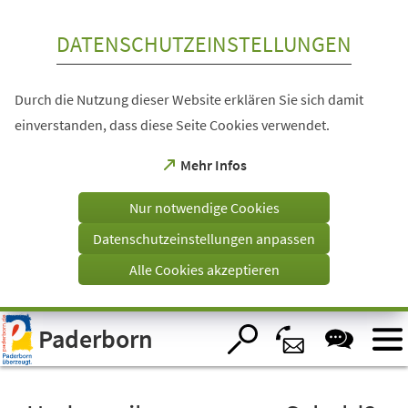
Inhalt anspringen
DATENSCHUTZEINSTELLUNGEN
Durch die Nutzung dieser Website erklären Sie sich damit
einverstanden, dass diese Seite Cookies verwendet.
(Öffnet
Mehr Infos
in
einem
Nur notwendige Cookies
neuen
Tab)
Datenschutzeinstellungen anpassen
Alle Cookies akzeptieren
Visuelle
Paderborn
Assistenzsoftware
öffnen.