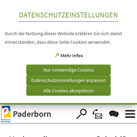
Inhalt anspringen
DATENSCHUTZEINSTELLUNGEN
Durch die Nutzung dieser Website erklären Sie sich damit
einverstanden, dass diese Seite Cookies verwendet.
(Öffnet
Mehr Infos
in
einem
Nur notwendige Cookies
neuen
Tab)
Datenschutzeinstellungen anpassen
Alle Cookies akzeptieren
Visuelle
Paderborn
Assistenzsoftware
öffnen.