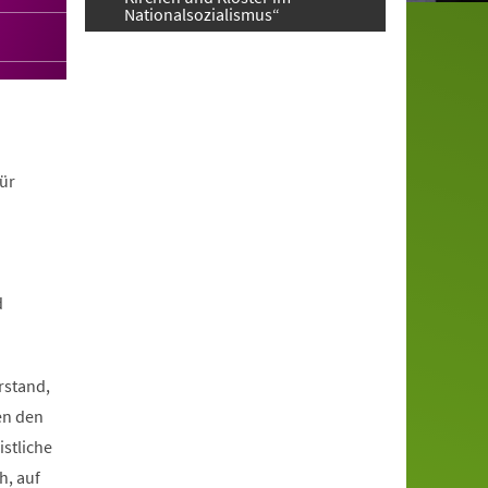
Nationalsozialismus“
ür
d
rstand,
en den
istliche
h, auf