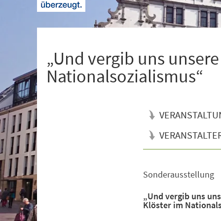
+
1
„Und vergib uns unsere
Nationalsozialismus“
VERANSTALTU
VERANSTALTE
Sonderausstellung
Veranstaltungsinformationen
„Und vergib uns uns
Klöster im National