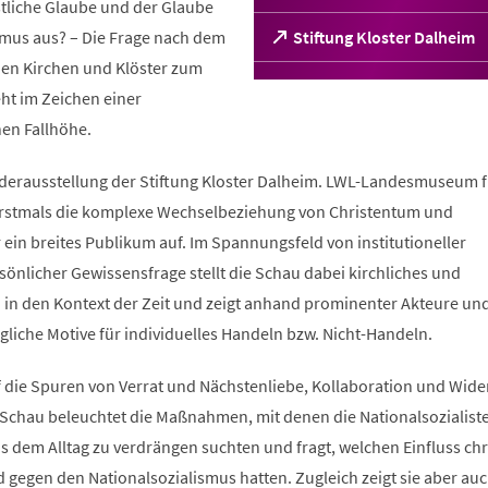
stliche Glaube und der Glaube
smus aus? – Die Frage nach dem
(Öffnet
Stiftung Kloster Dalheim
in
chen Kirchen und Klöster zum
einem
ht im Zeichen einer
neuen
Tab)
hen Fallhöhe.
derausstellung der Stiftung Kloster Dalheim. LWL-Landesmuseum f
 erstmals die komplexe Wechselbeziehung von Christentum und
 ein breites Publikum auf. Im Spannungsfeld von institutioneller
önlicher Gewissensfrage stellt die Schau dabei kirchliches und
n in den Kontext der Zeit und zeigt anhand prominenter Akteure un
liche Motive für individuelles Handeln bzw. Nicht-Handeln.
 die Spuren von Verrat und Nächstenliebe, Kollaboration und Wide
 Schau beleuchtet die Maßnahmen, mit denen die Nationalsozialist
s dem Alltag zu verdrängen suchten und fragt, welchen Einfluss chr
gegen den Nationalsozialismus hatten. Zugleich zeigt sie aber auc