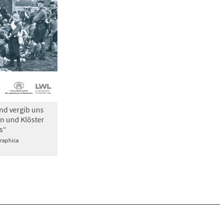
nd vergib uns
n und Klöster
s“
Graphica