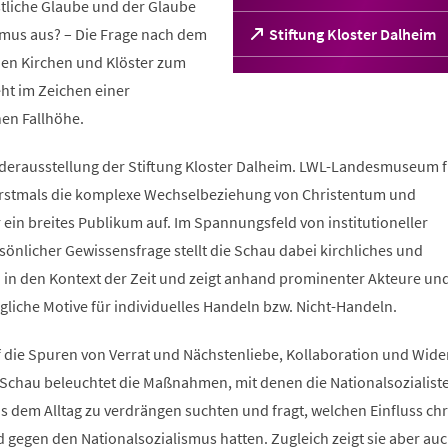
stliche Glaube und der Glaube
smus aus? – Die Frage nach dem
(Öffnet
Stiftung Kloster Dalheim
in
chen Kirchen und Klöster zum
einem
ht im Zeichen einer
neuen
Tab)
hen Fallhöhe.
derausstellung der Stiftung Kloster Dalheim. LWL-Landesmuseum f
 erstmals die komplexe Wechselbeziehung von Christentum und
 ein breites Publikum auf. Im Spannungsfeld von institutioneller
önlicher Gewissensfrage stellt die Schau dabei kirchliches und
n in den Kontext der Zeit und zeigt anhand prominenter Akteure un
liche Motive für individuelles Handeln bzw. Nicht-Handeln.
 die Spuren von Verrat und Nächstenliebe, Kollaboration und Wide
 Schau beleuchtet die Maßnahmen, mit denen die Nationalsozialist
s dem Alltag zu verdrängen suchten und fragt, welchen Einfluss chr
gegen den Nationalsozialismus hatten. Zugleich zeigt sie aber auc