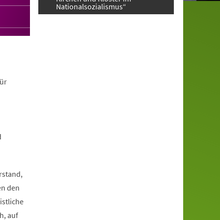
Nationalsozialismus“
ür
d
rstand,
en den
istliche
h, auf