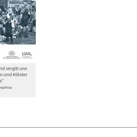
nd vergib uns
n und Klöster
s“
Graphica