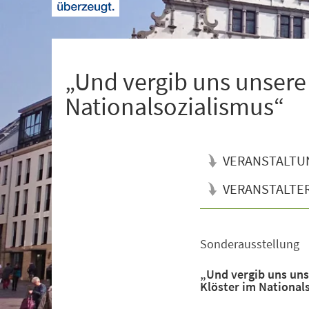
+
1
„Und vergib uns unsere
Nationalsozialismus“
VERANSTALTU
VERANSTALTE
Sonderausstellung
Veranstaltungsinformationen
„Und vergib uns uns
Klöster im National