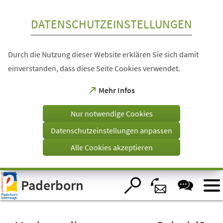
Inhalt anspringen
DATENSCHUTZEINSTELLUNGEN
Durch die Nutzung dieser Website erklären Sie sich damit
einverstanden, dass diese Seite Cookies verwendet.
(Öffnet
Mehr Infos
in
einem
Nur notwendige Cookies
neuen
Tab)
Datenschutzeinstellungen anpassen
Alle Cookies akzeptieren
Visuelle
Paderborn
Assistenzsoftware
öffnen.