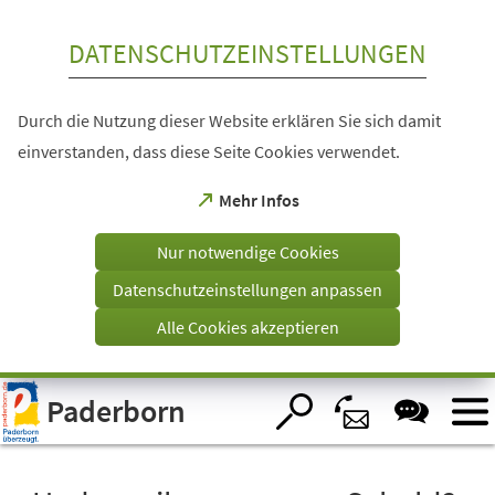
Inhalt anspringen
DATENSCHUTZEINSTELLUNGEN
Durch die Nutzung dieser Website erklären Sie sich damit
einverstanden, dass diese Seite Cookies verwendet.
(Öffnet
Mehr Infos
in
einem
Nur notwendige Cookies
neuen
Tab)
Datenschutzeinstellungen anpassen
Alle Cookies akzeptieren
Visuelle
Paderborn
Assistenzsoftware
öffnen.