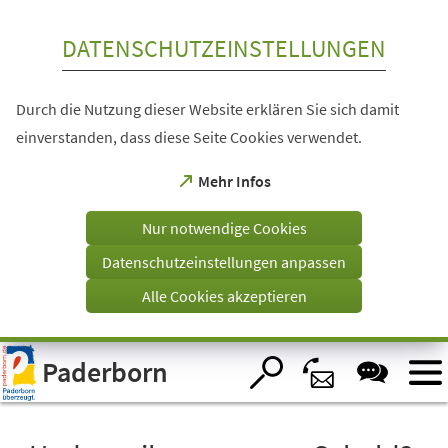
Inhalt anspringen
DATENSCHUTZEINSTELLUNGEN
Durch die Nutzung dieser Website erklären Sie sich damit
einverstanden, dass diese Seite Cookies verwendet.
(Öffnet
Mehr Infos
in
einem
Nur notwendige Cookies
neuen
Tab)
Datenschutzeinstellungen anpassen
Alle Cookies akzeptieren
Visuelle
Paderborn
Assistenzsoftware
öffnen.