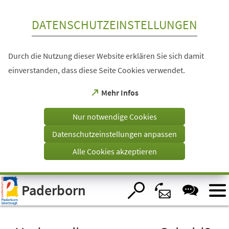
Inhalt anspringen
DATENSCHUTZEINSTELLUNGEN
Durch die Nutzung dieser Website erklären Sie sich damit
einverstanden, dass diese Seite Cookies verwendet.
(Öffnet
Mehr Infos
in
einem
Nur notwendige Cookies
neuen
Tab)
Datenschutzeinstellungen anpassen
Alle Cookies akzeptieren
Visuelle
Paderborn
Assistenzsoftware
öffnen.