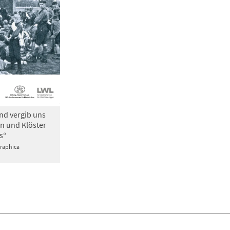
nd vergib uns
n und Klöster
s“
Graphica