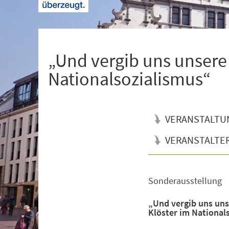
+
1
„Und vergib uns unsere
Nationalsozialismus“
VERANSTALTU
VERANSTALTE
Sonderausstellung
Veranstaltungsinformationen
„Und vergib uns uns
Klöster im National