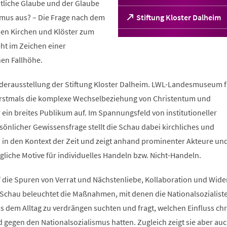
stliche Glaube und der Glaube
smus aus? – Die Frage nach dem
(Öffnet
Stiftung Kloster Dalheim
in
chen Kirchen und Klöster zum
einem
ht im Zeichen einer
neuen
Tab)
hen Fallhöhe.
derausstellung der Stiftung Kloster Dalheim. LWL-Landesmuseum f
 erstmals die komplexe Wechselbeziehung von Christentum und
 ein breites Publikum auf. Im Spannungsfeld von institutioneller
önlicher Gewissensfrage stellt die Schau dabei kirchliches und
n in den Kontext der Zeit und zeigt anhand prominenter Akteure un
liche Motive für individuelles Handeln bzw. Nicht-Handeln.
 die Spuren von Verrat und Nächstenliebe, Kollaboration und Wide
 Schau beleuchtet die Maßnahmen, mit denen die Nationalsozialist
s dem Alltag zu verdrängen suchten und fragt, welchen Einfluss chr
gegen den Nationalsozialismus hatten. Zugleich zeigt sie aber auc