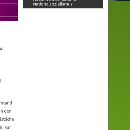
Nationalsozialismus“
ür
d
rstand,
en den
istliche
h, auf