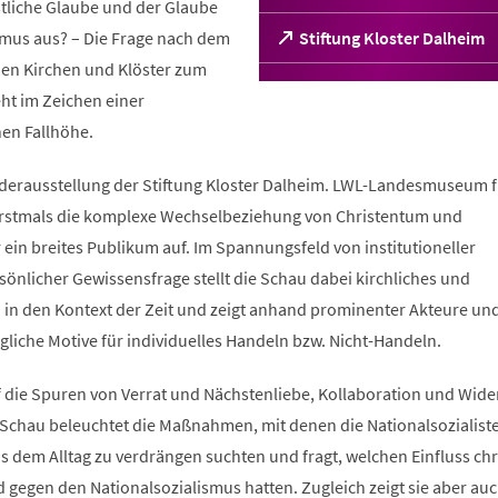
stliche Glaube und der Glaube
smus aus? – Die Frage nach dem
(Öffnet
Stiftung Kloster Dalheim
in
chen Kirchen und Klöster zum
einem
ht im Zeichen einer
neuen
Tab)
hen Fallhöhe.
derausstellung der Stiftung Kloster Dalheim. LWL-Landesmuseum f
 erstmals die komplexe Wechselbeziehung von Christentum und
 ein breites Publikum auf. Im Spannungsfeld von institutioneller
önlicher Gewissensfrage stellt die Schau dabei kirchliches und
n in den Kontext der Zeit und zeigt anhand prominenter Akteure un
liche Motive für individuelles Handeln bzw. Nicht-Handeln.
 die Spuren von Verrat und Nächstenliebe, Kollaboration und Wide
 Schau beleuchtet die Maßnahmen, mit denen die Nationalsozialist
s dem Alltag zu verdrängen suchten und fragt, welchen Einfluss chr
gegen den Nationalsozialismus hatten. Zugleich zeigt sie aber auc