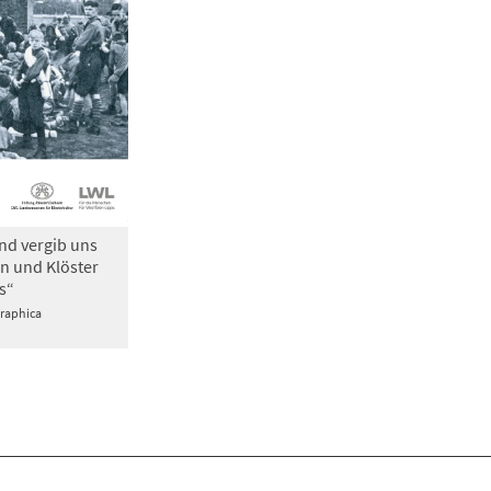
nd vergib uns
n und Klöster
s“
Graphica