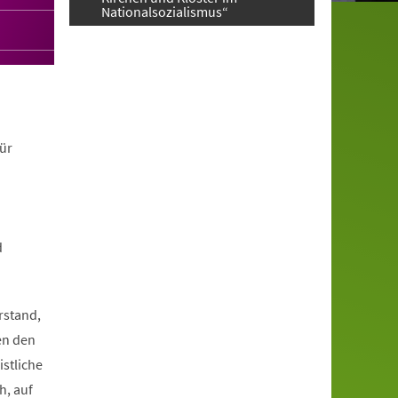
Nationalsozialismus“
ür
d
rstand,
en den
istliche
h, auf