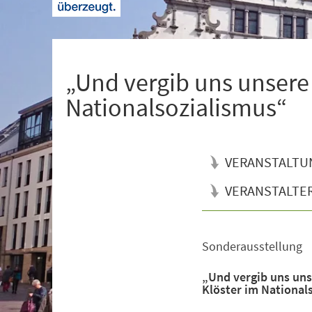
+
1
„Und vergib uns unsere
Nationalsozialismus“
VERANSTALTU
VERANSTALTE
Sonderausstellung
Veranstaltungsinformationen
„Und vergib uns uns
Klöster im National