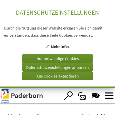
Inhalt anspringen
DATENSCHUTZEINSTELLUNGEN
Durch die Nutzung dieser Website erklären Sie sich damit
einverstanden, dass diese Seite Cookies verwendet.
(Öffnet
Mehr Infos
in
einem
Nur notwendige Cookies
neuen
Tab)
Datenschutzeinstellungen anpassen
Alle Cookies akzeptieren
Visuelle
Paderborn
Assistenzsoftware
öffnen.