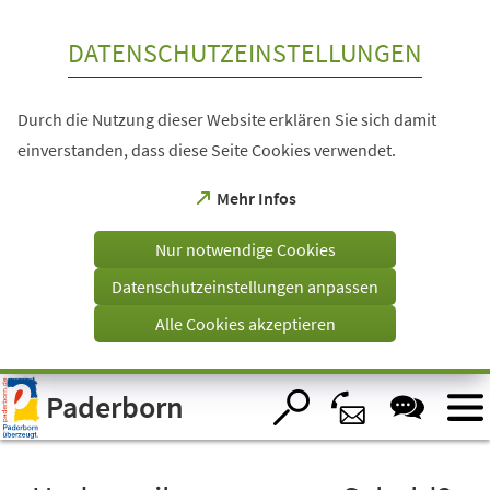
Inhalt anspringen
DATENSCHUTZEINSTELLUNGEN
Durch die Nutzung dieser Website erklären Sie sich damit
einverstanden, dass diese Seite Cookies verwendet.
(Öffnet
Mehr Infos
in
einem
Nur notwendige Cookies
neuen
Tab)
Datenschutzeinstellungen anpassen
Alle Cookies akzeptieren
Visuelle
Paderborn
Assistenzsoftware
öffnen.